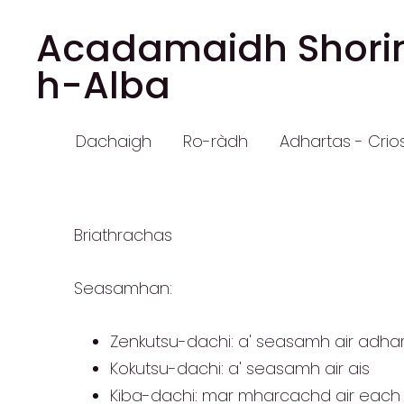
Acadamaidh Shorin
h-Alba
Dachaigh
Ro-ràdh
Adhartas - Crio
Briathrachas
Seasamhan:
Zenkutsu-dachi: a' seasamh air adhar
Kokutsu-dachi: a' seasamh air ais
Kiba-dachi: mar mharcachd air each