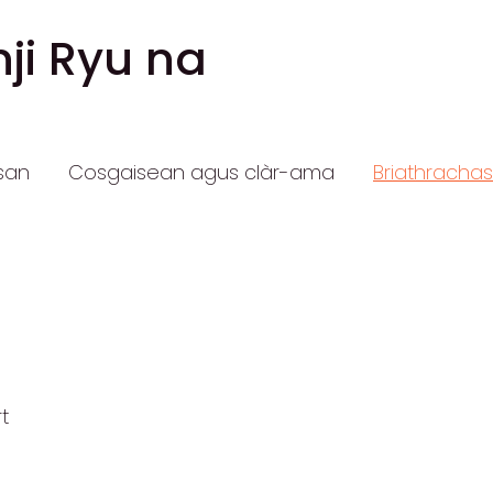
ji Ryu na
san
Cosgaisean agus clàr-ama
Briathrachas
t