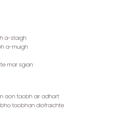
h a-staigh
obh a-muigh
lte mar sgian
hon aon taobh air adhart
n bho taobhan diofraichte