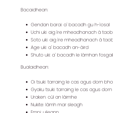
Bacaidhean:
Gendan barai: a' bacadh gu h-ìosal
Uchi uki: aig ìre mheadhanach à taob
Soto uki: aig ìre mheadhanach à ta
Age uki: a' bacadh an-àird
Shuto uki: a' bacadh le làmhan fosgai
Bualaidhean:
Oi tsuki: tarraing le cas agus dorn b
Gyaku tsuki: tarraing le cas agus dor
Uraken: cùl an làimhe
Nukite: làmh mar sleagh
Empi: uileann